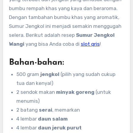
bumbu rempah khas yang kaya dan beraroma.
Dengan tambahan bumbu khas yang aromatik,
Sumur Jengkol ini menjadi semakin menggugah
selera. Berikut adalah resep
Sumur Jengkol
Wangi
yang bisa Anda coba di
slot qris
!
Bahan-bahan:
500 gram
jengkol
(pilih yang sudah cukup
tua dan kenyal)
2 sendok makan
minyak goreng
(untuk
menumis)
2 batang
serai
, memarkan
4 lembar
daun salam
4 lembar
daun jeruk purut