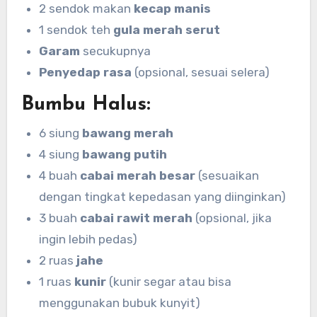
2 sendok makan
kecap manis
1 sendok teh
gula merah serut
Garam
secukupnya
Penyedap rasa
(opsional, sesuai selera)
Bumbu Halus:
6 siung
bawang merah
4 siung
bawang putih
4 buah
cabai merah besar
(sesuaikan
dengan tingkat kepedasan yang diinginkan)
3 buah
cabai rawit merah
(opsional, jika
ingin lebih pedas)
2 ruas
jahe
1 ruas
kunir
(kunir segar atau bisa
menggunakan bubuk kunyit)