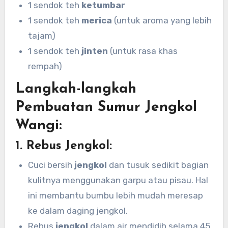
1 sendok teh
ketumbar
1 sendok teh
merica
(untuk aroma yang lebih
tajam)
1 sendok teh
jinten
(untuk rasa khas
rempah)
Langkah-langkah
Pembuatan Sumur Jengkol
Wangi:
1.
Rebus Jengkol:
Cuci bersih
jengkol
dan tusuk sedikit bagian
kulitnya menggunakan garpu atau pisau. Hal
ini membantu bumbu lebih mudah meresap
ke dalam daging jengkol.
Rebus
jengkol
dalam air mendidih selama 45