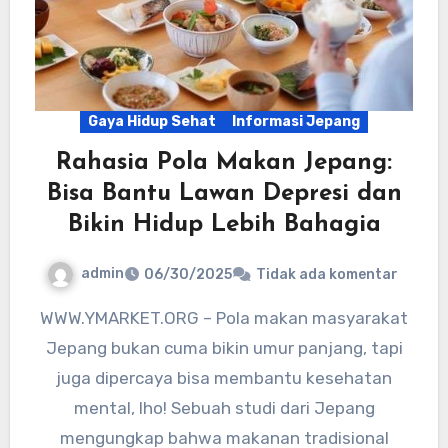
Gaya Hidup Sehat
Informasi Jepang
Rahasia Pola Makan Jepang:
Bisa Bantu Lawan Depresi dan
Bikin Hidup Lebih Bahagia
admin
06/30/2025
Tidak ada komentar
WWW.YMARKET.ORG – Pola makan masyarakat
Jepang bukan cuma bikin umur panjang, tapi
juga dipercaya bisa membantu kesehatan
mental, lho! Sebuah studi dari Jepang
mengungkap bahwa makanan tradisional