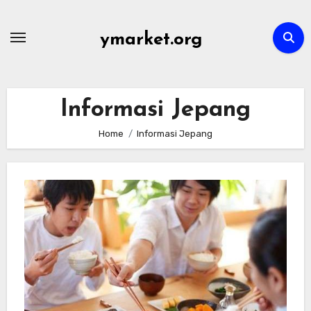
Skip
to
ymarket.org
content
Informasi Jepang
Home
Informasi Jepang