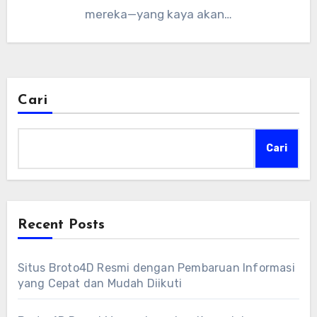
mereka—yang kaya akan…
Cari
Cari
Recent Posts
Situs Broto4D Resmi dengan Pembaruan Informasi
yang Cepat dan Mudah Diikuti