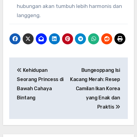
hubungan akan tumbuh lebih harmonis dan
langgeng.
Navigasi
Kehidupan
Bungeoppang Isi
pos
Seorang Princess di
Kacang Merah: Resep
Bawah Cahaya
Camilan Ikan Korea
Bintang
yang Enak dan
Praktis