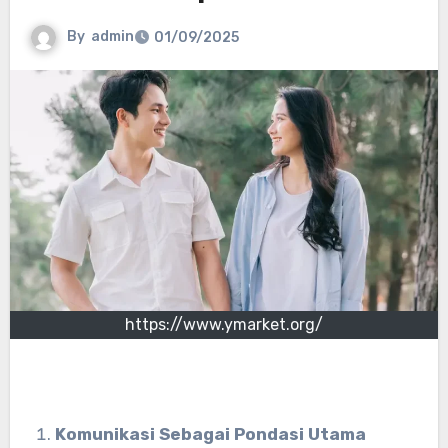
By
admin
01/09/2025
https://www.ymarket.org/
Komunikasi Sebagai Pondasi Utama