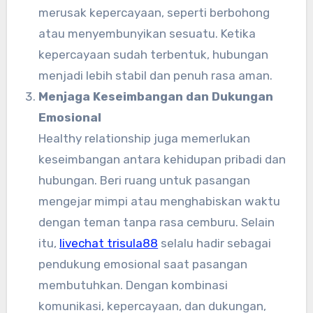
merusak kepercayaan, seperti berbohong
atau menyembunyikan sesuatu. Ketika
kepercayaan sudah terbentuk, hubungan
menjadi lebih stabil dan penuh rasa aman.
Menjaga Keseimbangan dan Dukungan
Emosional
Healthy relationship juga memerlukan
keseimbangan antara kehidupan pribadi dan
hubungan. Beri ruang untuk pasangan
mengejar mimpi atau menghabiskan waktu
dengan teman tanpa rasa cemburu. Selain
itu,
livechat trisula88
selalu hadir sebagai
pendukung emosional saat pasangan
membutuhkan. Dengan kombinasi
komunikasi, kepercayaan, dan dukungan,