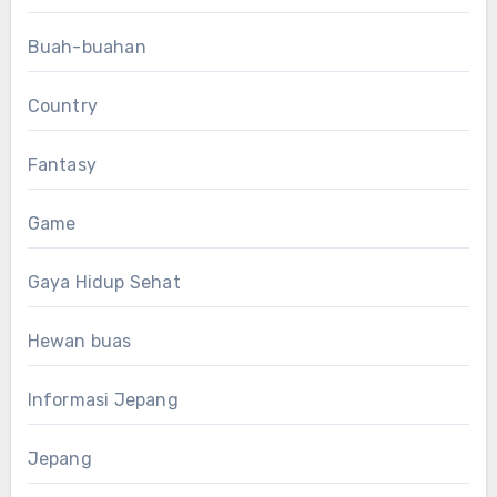
Buah-buahan
Country
Fantasy
Game
Gaya Hidup Sehat
Hewan buas
Informasi Jepang
Jepang