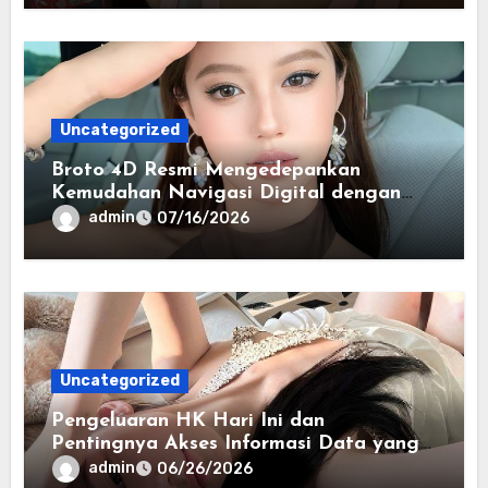
Uncategorized
Broto 4D Resmi Mengedepankan
Kemudahan Navigasi Digital dengan
Antarmuka yang Nyaman
admin
07/16/2026
Uncategorized
Pengeluaran HK Hari Ini dan
Pentingnya Akses Informasi Data yang
Akurat
admin
06/26/2026