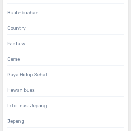
Buah-buahan
Country
Fantasy
Game
Gaya Hidup Sehat
Hewan buas
Informasi Jepang
Jepang