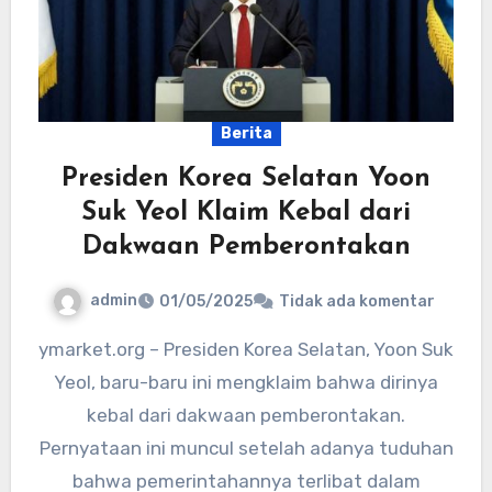
Berita
Presiden Korea Selatan Yoon
Suk Yeol Klaim Kebal dari
Dakwaan Pemberontakan
admin
01/05/2025
Tidak ada komentar
ymarket.org – Presiden Korea Selatan, Yoon Suk
Yeol, baru-baru ini mengklaim bahwa dirinya
kebal dari dakwaan pemberontakan.
Pernyataan ini muncul setelah adanya tuduhan
bahwa pemerintahannya terlibat dalam