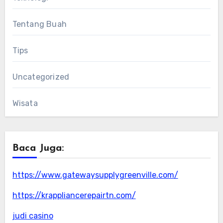
Tentang Buah
Tips
Uncategorized
Wisata
Baca Juga:
https://www.gatewaysupplygreenville.com/
https://krappliancerepairtn.com/
judi casino