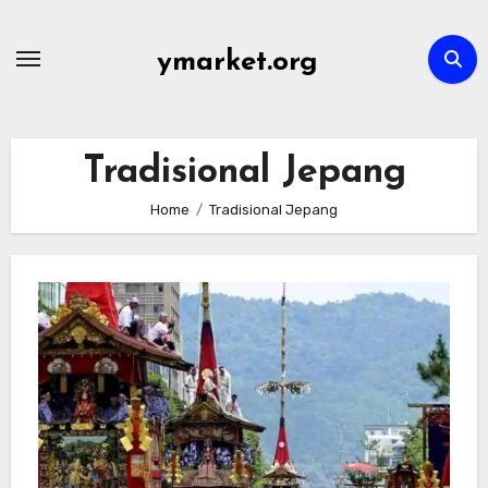
Skip
to
ymarket.org
content
Tradisional Jepang
Home
Tradisional Jepang