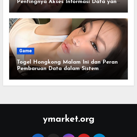
Pentingnya Akses Informasi Data yang
Akurat
Game
Togel Hongkong Malam Ini dan Peran
Pembaruan Data dalam Sistem
Informasi Cepat
ymarket.org