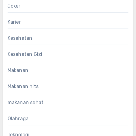
Joker
Karier
Kesehatan
Kesehatan Gizi
Makanan
Makanan hits
makanan sehat
Olahraga
Teknologi