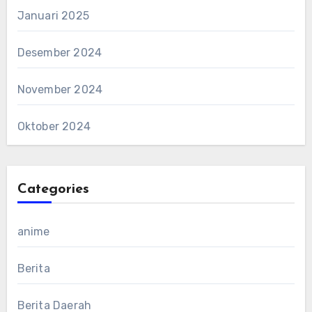
Januari 2025
Desember 2024
November 2024
Oktober 2024
Categories
anime
Berita
Berita Daerah