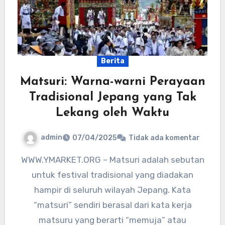
Berita
Matsuri: Warna-warni Perayaan
Tradisional Jepang yang Tak
Lekang oleh Waktu
admin
07/04/2025
Tidak ada komentar
WWW.YMARKET.ORG – Matsuri adalah sebutan
untuk festival tradisional yang diadakan
hampir di seluruh wilayah Jepang. Kata
“matsuri” sendiri berasal dari kata kerja
matsuru yang berarti “memuja” atau