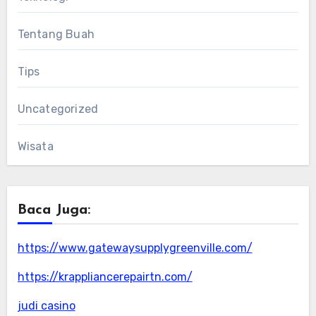
Tentang Buah
Tips
Uncategorized
Wisata
Baca Juga:
https://www.gatewaysupplygreenville.com/
https://krappliancerepairtn.com/
judi casino