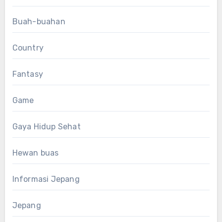
Buah-buahan
Country
Fantasy
Game
Gaya Hidup Sehat
Hewan buas
Informasi Jepang
Jepang