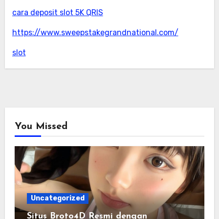
cara deposit slot 5K QRIS
https://www.sweepstakegrandnational.com/
slot
You Missed
Uncategorized
Situs Broto4D Resmi dengan