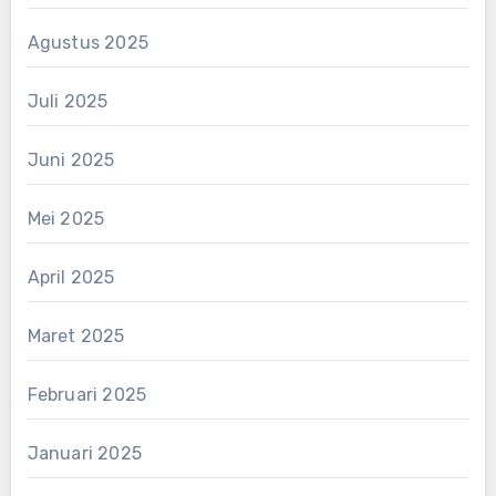
Agustus 2025
Juli 2025
Juni 2025
Mei 2025
April 2025
Maret 2025
Februari 2025
Januari 2025