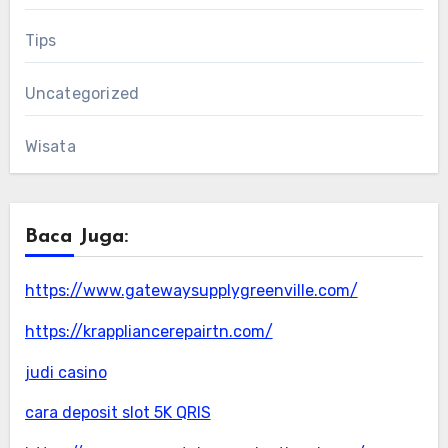
Tips
Uncategorized
Wisata
Baca Juga:
https://www.gatewaysupplygreenville.com/
https://krappliancerepairtn.com/
judi casino
cara deposit slot 5K QRIS