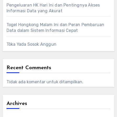
Pengeluaran HK Hari Ini dan Pentingnya Akses
Informasi Data yang Akurat
Togel Hongkong Malam Ini dan Peran Pembaruan
Data dalam Sistem Informasi Cepat
Tōka Yada Sosok Anggun
Recent Comments
Tidak ada komentar untuk ditampilkan.
Archives