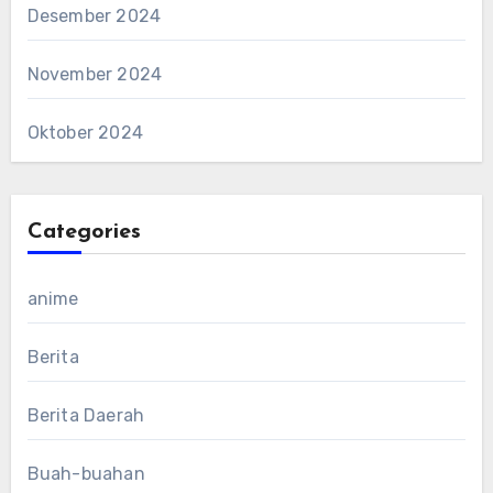
Desember 2024
November 2024
Oktober 2024
Categories
anime
Berita
Berita Daerah
Buah-buahan