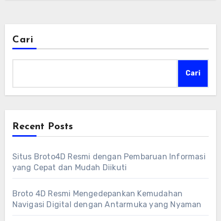
Cari
Cari
Recent Posts
Situs Broto4D Resmi dengan Pembaruan Informasi
yang Cepat dan Mudah Diikuti
Broto 4D Resmi Mengedepankan Kemudahan
Navigasi Digital dengan Antarmuka yang Nyaman