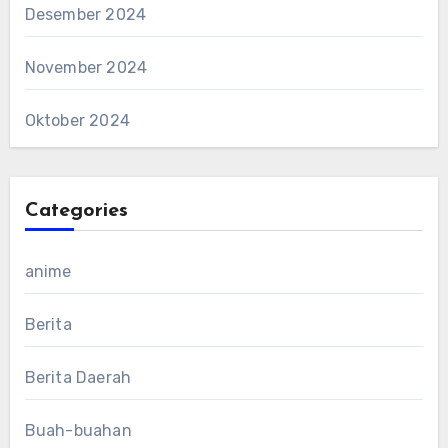
Desember 2024
November 2024
Oktober 2024
Categories
anime
Berita
Berita Daerah
Buah-buahan