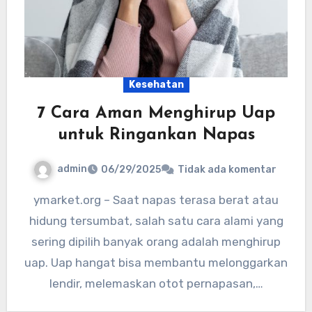
Kesehatan
7 Cara Aman Menghirup Uap
untuk Ringankan Napas
admin
06/29/2025
Tidak ada komentar
ymarket.org – Saat napas terasa berat atau
hidung tersumbat, salah satu cara alami yang
sering dipilih banyak orang adalah menghirup
uap. Uap hangat bisa membantu melonggarkan
lendir, melemaskan otot pernapasan,…