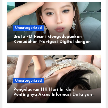
Uncategorized
Broto 4D Resmi Mengedepankan
Kemudahan Navigasi Digital dengan
Antarmuka yang Nyaman
Uncategorized
Pengeluaran HK Hari Ini dan
Pentingnya Akses Informasi Data yang
Akurat