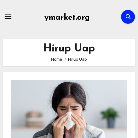
Skip
to
ymarket.org
content
Hirup Uap
Home
Hirup Uap