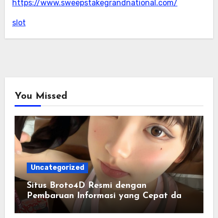
https://www.sweepstakegrandnational.com/
slot
You Missed
Uncategorized
Situs Broto4D Resmi dengan
Pembaruan Informasi yang Cepat dan
Mudah Diikuti