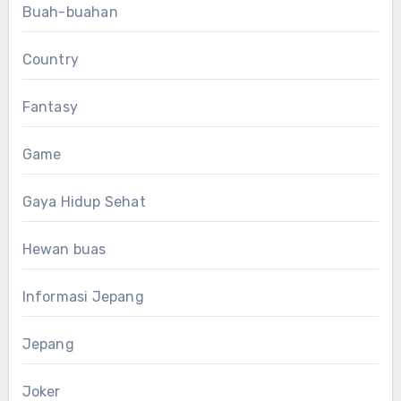
Buah-buahan
Country
Fantasy
Game
Gaya Hidup Sehat
Hewan buas
Informasi Jepang
Jepang
Joker