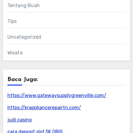
Tentang Buah
Tips
Uncategorized
Wisata
Baca Juga:
https://www.gatewaysupplygreenville.com/
https://krappliancerepairtn.com/
judi casino
cara deposit slot 5K QRIS