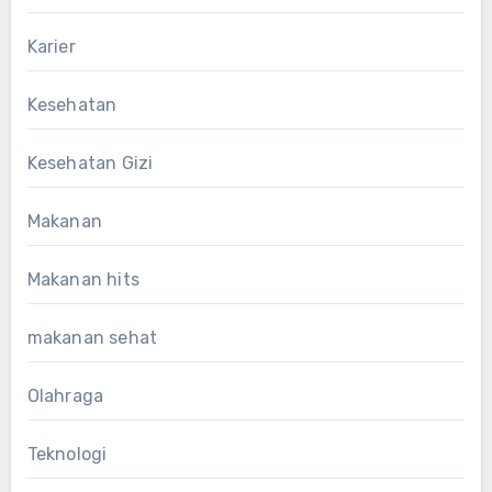
Karier
Kesehatan
Kesehatan Gizi
Makanan
Makanan hits
makanan sehat
Olahraga
Teknologi