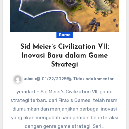
Game
Sid Meier’s Civilization VII:
Inovasi Baru dalam Game
Strategi
admin
01/22/2025
Tidak ada komentar
ymarket – Sid Meier’s Civilization VII, game
strategi terbaru dari Firaxis Games, telah resmi
diumumkan dan menjanjikan berbagai inovasi
yang akan mengubah cara pemain berinteraksi
dengan genre game strategi. Seri…